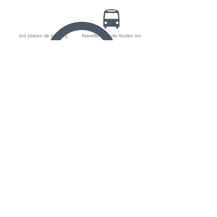
2x2 places de parking
Navette gratuite toutes les
privatives
15min (5min jusqu'aux
pistes)
Télécabine à 2min de
Chalet accessible en skis
route (parking gratuit)
pour le retour des pistes
Les propriétaires, Marie-Claude et Daniel
En parallèle de carrières internationales et très attachés
au programme de la vallée de Méribel, nous
soutenons l'initiative de la municipalité des Allues
concernant la protection des maisons et granges
situées à Chandon.