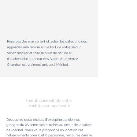
Réservez dès maintenant et, selon les dates choisies,
appréciez une remise sur le tarif de votre séjour
.
Venez respirer et faire le
plein de nature et
d'authenticité au cœur des Alpes. Vous verrez,
Chandon est vraiment unique à Méribel.
Une alliance subtile entre
tradition et modernité
Découvrez deux chalets d'exception,
anciennes
granges du XVIIème siècle,
nichés au cœur de la vallée
de Méribel.
Nous vous proposons en location ces
hébergements pour 6 et 8 personnes,
restaurés dans le