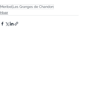
Meribel
Les Granges de Chandon
Hiver
Commentaires
Les commentaires sur ce post ne sont
plus acceptés. Contactez le
propriétaire pour plus d'informations.
Contactez-nous
Tél :
+33 6 07 73 69 21